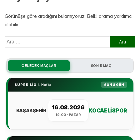
Görünüşe göre aradığını bulamıyoruz. Belki arama yardımcı
olabilir.
A
r
a
m
a
: