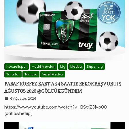
Kocaelispor
Hodri Meydan
Lig
Medya
Süper Lig
Taraftar
Turnuva
Yerel Medya
PARAF KÖRFEZ KART’A 24 SAATTE REKOR BAŞVURU! 5
AĞUSTOS 2026 @GÖLCÜKGÜNDEM
6 Ağustos 2026
https://www.youtube.com/watch?v=BStrZ3jvp00
(daha&helliip;)