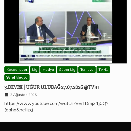
Kocaelispor
Lig
Medya
Süper Lig
Turnuva
TV 41
Yerel Medya
3.DEVRE | UĞUR ULUDAĞ 27.07.2026 @TV41
2 Ağustos 2026
https://www.youtube.com/watch?v=rfDmj31j0QY
(daha&helliip;)