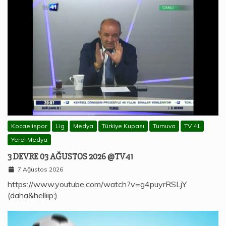
Kocaelispor
Lig
Medya
Türkiye Kupası
Turnuva
TV 41
Yerel Medya
3 DEVRE 03 AĞUSTOS 2026 @TV41
7 Ağustos 2026
https://www.youtube.com/watch?v=g4puyrRSLjY
(daha&helliip;)