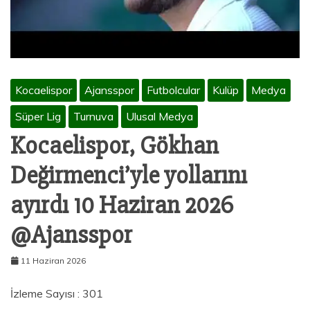
Kocaelispor
Ajansspor
Futbolcular
Kulüp
Medya
Süper Lig
Turnuva
Ulusal Medya
Kocaelispor, Gökhan
Değirmenci’yle yollarını
ayırdı 10 Haziran 2026
@Ajansspor
11 Haziran 2026
İzleme Sayısı : 301