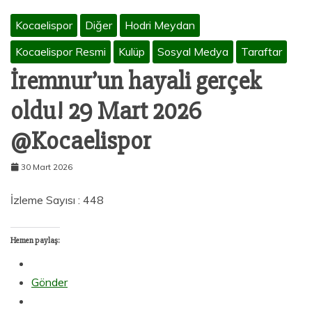
Kocaelispor
Diğer
Hodri Meydan
Kocaelispor Resmi
Kulüp
Sosyal Medya
Taraftar
İremnur’un hayali gerçek
oldu! 29 Mart 2026
@Kocaelispor
30 Mart 2026
İzleme Sayısı : 448
Hemen paylaş:
Gönder