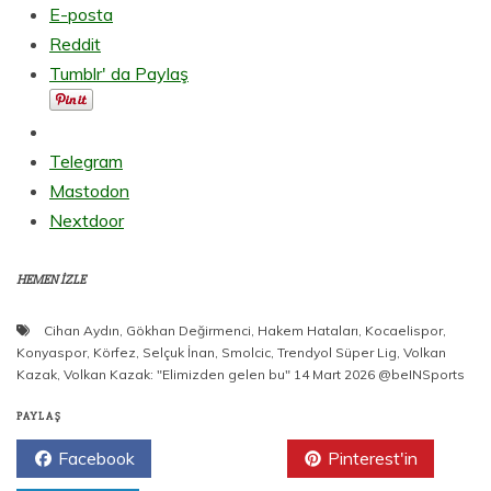
E-posta
Reddit
Tumblr' da Paylaş
Telegram
Mastodon
Nextdoor
HEMEN İZLE
Cihan Aydın
,
Gökhan Değirmenci
,
Hakem Hataları
,
Kocaelispor
,
Konyaspor
,
Körfez
,
Selçuk İnan
,
Smolcic
,
Trendyol Süper Lig
,
Volkan
Kazak
,
Volkan Kazak: "Elimizden gelen bu" 14 Mart 2026 @beINSports
PAYLAŞ
Facebook
Twitter
Pinterest'in