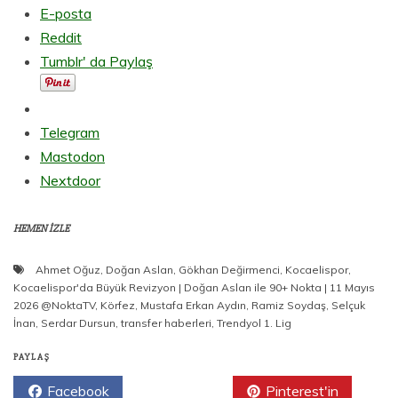
E-posta
Reddit
Tumblr' da Paylaş
Telegram
Mastodon
Nextdoor
HEMEN İZLE
Ahmet Oğuz
,
Doğan Aslan
,
Gökhan Değirmenci
,
Kocaelispor
,
Kocaelispor'da Büyük Revizyon | Doğan Aslan ile 90+ Nokta | 11 Mayıs
2026 @NoktaTV
,
Körfez
,
Mustafa Erkan Aydın
,
Ramiz Soydaş
,
Selçuk
İnan
,
Serdar Dursun
,
transfer haberleri
,
Trendyol 1. Lig
PAYLAŞ
Facebook
Twitter
Pinterest'in