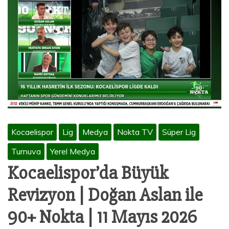
Kocaelispor
Lig
Medya
Nokta TV
Süper Lig
Turnuva
Yerel Medya
Kocaelispor’da Büyük
Revizyon | Doğan Aslan ile
90+ Nokta | 11 Mayıs 2026