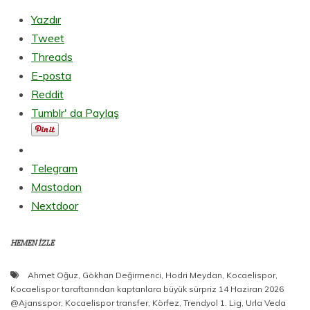
Yazdır
Tweet
Threads
E-posta
Reddit
Tumblr' da Paylaş
Telegram
Mastodon
Nextdoor
HEMEN İZLE
Ahmet Oğuz
,
Gökhan Değirmenci
,
Hodri Meydan
,
Kocaelispor
,
Kocaelispor taraftarından kaptanlara büyük sürpriz 14 Haziran 2026
@Ajansspor
,
Kocaelispor transfer
,
Körfez
,
Trendyol 1. Lig
,
Urla Veda