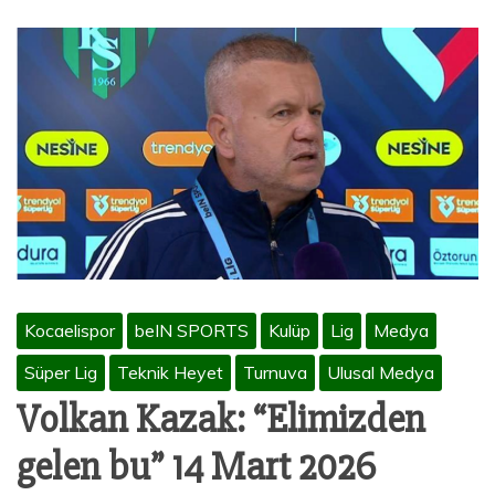
Kocaelispor
beIN SPORTS
Kulüp
Lig
Medya
Süper Lig
Teknik Heyet
Turnuva
Ulusal Medya
Volkan Kazak: “Elimizden
gelen bu” 14 Mart 2026