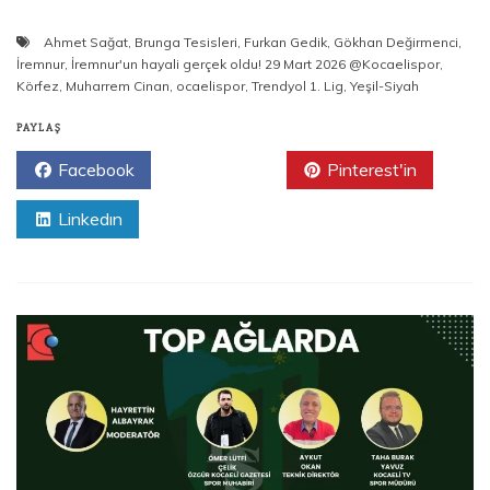
Ahmet Sağat
,
Brunga Tesisleri
,
Furkan Gedik
,
Gökhan Değirmenci
,
İremnur
,
İremnur'un hayali gerçek oldu! 29 Mart 2026 @Kocaelispor
,
Körfez
,
Muharrem Cinan
,
ocaelispor
,
Trendyol 1. Lig
,
Yeşil-Siyah
PAYLAŞ
Facebook
Twitter
Pinterest'in
Linkedın