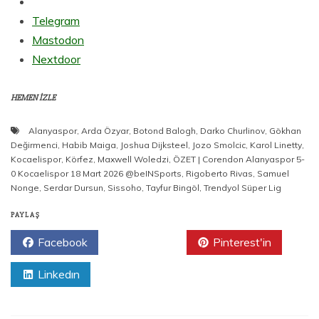
Telegram
Mastodon
Nextdoor
HEMEN İZLE
Alanyaspor
,
Arda Özyar
,
Botond Balogh
,
Darko Churlinov
,
Gökhan
Değirmenci
,
Habib Maiga
,
Joshua Dijksteel
,
Jozo Smolcic
,
Karol Linetty
,
Kocaelispor
,
Körfez
,
Maxwell Woledzi
,
ÖZET | Corendon Alanyaspor 5-
0 Kocaelispor 18 Mart 2026 @beINSports
,
Rigoberto Rivas
,
Samuel
Nonge
,
Serdar Dursun
,
Sissoho
,
Tayfur Bingöl
,
Trendyol Süper Lig
PAYLAŞ
Facebook
Twitter
Pinterest'in
Linkedın