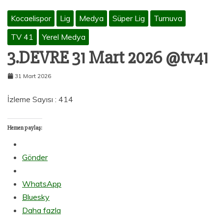
Kocaelispor
Lig
Medya
Süper Lig
Turnuva
TV 41
Yerel Medya
3.DEVRE 31 Mart 2026 @tv41
31 Mart 2026
İzleme Sayısı : 414
Hemen paylaş:
Gönder
WhatsApp
Bluesky
Daha fazla