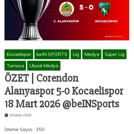
Kocaelispor
beIN SPORTS
Lig
Medya
Süper Lig
Turnuva
Ulusal Medya
ÖZET | Corendon
Alanyaspor 5-0 Kocaelispor
18 Mart 2026 @beINSports
18 Mart 2026
İzleme Sayısı : 350