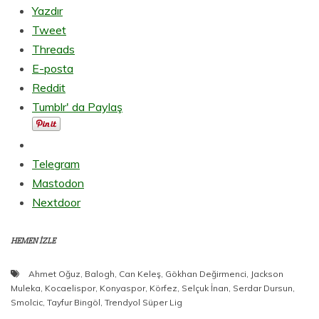
Yazdır
Tweet
Threads
E-posta
Reddit
Tumblr' da Paylaş
Telegram
Mastodon
Nextdoor
HEMEN İZLE
Ahmet Oğuz
,
Balogh
,
Can Keleş
,
Gökhan Değirmenci
,
Jackson
Muleka
,
Kocaelispor
,
Konyaspor
,
Körfez
,
Selçuk İnan
,
Serdar Dursun
,
Smolcic
,
Tayfur Bingöl
,
Trendyol Süper Lig