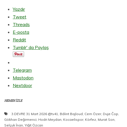
Yazdır
Tweet
Threads
E-posta
Reddit
Tumblr' da Paylaş
Telegram
Mastodon
Nextdoor
HEMEN İZLE
3.DEVRE 31 Mart 2026 @tv41
,
Bálint Bajloud
,
Cem Özer
,
Duje Čop
,
Gökhan Değirmenci
,
Hodri Meydan
,
Kocaelispor
,
Körfez
,
Murat Son
,
Selçuk İnan
,
Yiğit Özcan