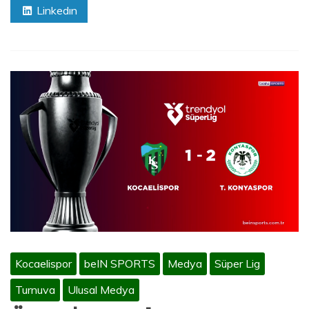
Linkedın
Kocaelispor
beIN SPORTS
Medya
Süper Lig
Turnuva
Ulusal Medya