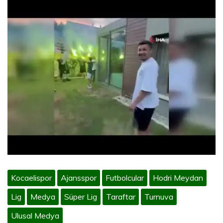
Kocaelispor
Ajansspor
Futbolcular
Hodri Meydan
Lig
Medya
Süper Lig
Taraftar
Turnuva
Ulusal Medya