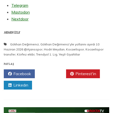
Telegram
Mastodon
Nextdoor
HEMEN İZLE
Gökhan Değirmenci
,
Gökhan Değirmenci’yle yollarını ayırdı 10
Haziran 2026 @Ajansspor
,
Hodri Meydan
,
Kocaelispor
,
Kocaelispor
transfer
,
Körfez ekibi
,
Trendyol 1. Lig
,
Yeşil-Siyahlılar
PAYLAŞ
Facebook
Twitter
Pinterest'in
Linkedın