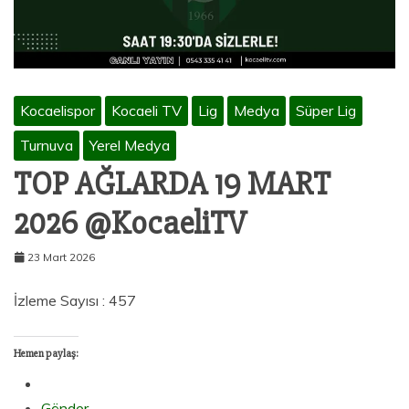
Kocaelispor
Kocaeli TV
Lig
Medya
Süper Lig
Turnuva
Yerel Medya
TOP AĞLARDA 19 MART
2026 @KocaeliTV
23 Mart 2026
İzleme Sayısı : 457
Hemen paylaş:
Gönder