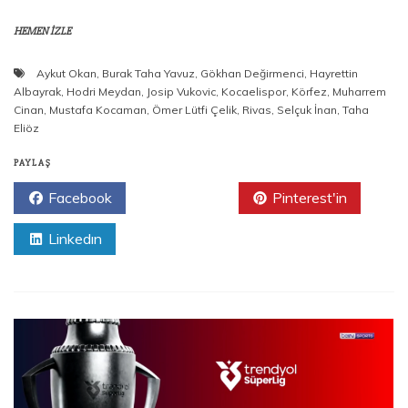
HEMEN İZLE
Aykut Okan
,
Burak Taha Yavuz
,
Gökhan Değirmenci
,
Hayrettin
Albayrak
,
Hodri Meydan
,
Josip Vukovic
,
Kocaelispor
,
Körfez
,
Muharrem
Cinan
,
Mustafa Kocaman
,
Ömer Lütfi Çelik
,
Rivas
,
Selçuk İnan
,
Taha
Eliöz
PAYLAŞ
Facebook
Twitter
Pinterest'in
Linkedın