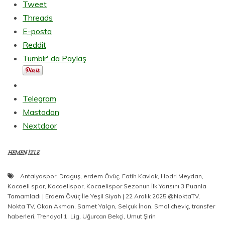
Tweet
Threads
E-posta
Reddit
Tumblr' da Paylaş
Telegram
Mastodon
Nextdoor
HEMEN İZLE
Antalyaspor
,
Draguş
,
erdem Övüç
,
Fatih Kavlak
,
Hodri Meydan
,
Kocaeli spor
,
Kocaelispor
,
Kocaelispor Sezonun İlk Yarısını 3 Puanla
Tamamladı | Erdem Övüç İle Yeşil Siyah | 22 Aralık 2025 @NoktaTV
,
Nokta TV
,
Okan Akman
,
Samet Yalçın
,
Selçuk İnan
,
Smolicheviç
,
transfer
haberleri
,
Trendyol 1. Lig
,
Uğurcan Bekçi
,
Umut Şirin