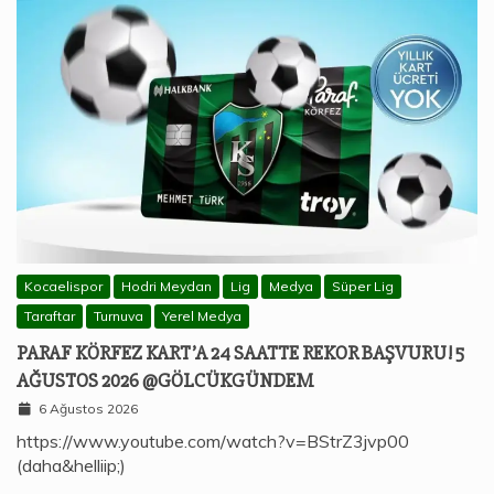
Kocaelispor
Hodri Meydan
Lig
Medya
Süper Lig
Taraftar
Turnuva
Yerel Medya
PARAF KÖRFEZ KART’A 24 SAATTE REKOR BAŞVURU! 5
AĞUSTOS 2026 @GÖLCÜKGÜNDEM
6 Ağustos 2026
https://www.youtube.com/watch?v=BStrZ3jvp00
(daha&helliip;)