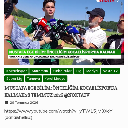
Kocaelispor
Antreman
Futbolcular
Lig
Medya
Nokta TV
Süper Lig
Turnuva
Yerel Medya
MUSTAFA EGE BILIM: ÖNCELIĞIM KOCAELISPOR’DA
KALMAK 28 TEMMUZ 2026 @NOKTATV
29 Temmuz 2026
https://www.youtube.com/watch?v=yTW15JM3XoY
(daha&helliip;)