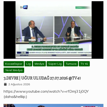
Kocaelispor
Lig
Medya
Süper Lig
Turnuva
TV 41
Yerel Medya
3.DEVRE | UĞUR ULUDAĞ 27.07.2026 @TV41
2 Ağustos 2026
https://www.youtube.com/watch?v=rfDmj31j0QY
(daha&helliip;)