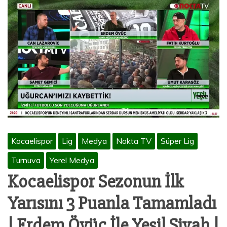
Kocaelispor
Lig
Medya
Nokta TV
Süper Lig
Turnuva
Yerel Medya
Kocaelispor Sezonun İlk
Yarısını 3 Puanla Tamamladı
| Erdem Övüç İle Yeşil Siyah |