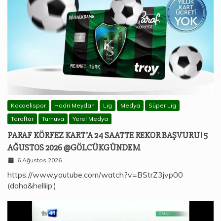
Kocaelispor
Hodri Meydan
Lig
Medya
Süper Lig
Taraftar
Turnuva
Yerel Medya
PARAF KÖRFEZ KART’A 24 SAATTE REKOR BAŞVURU! 5
AĞUSTOS 2026 @GÖLCÜKGÜNDEM
6 Ağustos 2026
https://www.youtube.com/watch?v=BStrZ3jvp00
(daha&helliip;)