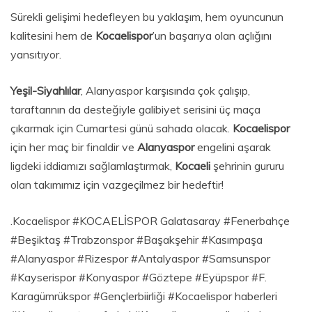
Sürekli gelişimi hedefleyen bu yaklaşım, hem oyuncunun
kalitesini hem de
Kocaelispor
’un başarıya olan açlığını
yansıtıyor.
Yeşil-Siyahlılar
, Alanyaspor karşısında çok çalışıp,
taraftarının da desteğiyle galibiyet serisini üç maça
çıkarmak için Cumartesi günü sahada olacak.
Kocaelispor
için her maç bir finaldir ve
Alanyaspor
engelini aşarak
ligdeki iddiamızı sağlamlaştırmak,
Kocaeli
şehrinin gururu
olan takımımız için vazgeçilmez bir hedeftir!
.Kocaelispor #KOCAELİSPOR Galatasaray #Fenerbahçe
#Beşiktaş #Trabzonspor #Başakşehir #Kasımpaşa
#Alanyaspor #Rizespor #Antalyaspor #Samsunspor
#Kayserispor #Konyaspor #Göztepe #Eyüpspor #F.
Karagümrükspor #Gençlerbiirliği #Kocaelispor haberleri