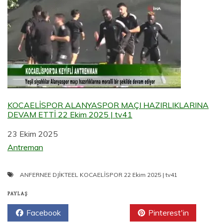
KOCAELİSPOR ALANYASPOR MAÇI HAZIRLIKLARINA
DEVAM ETTİ 22 Ekim 2025 | tv41
Tarih
23 Ekim 2025
Şuna göre:
Antreman
ANFERNEE DJİKTEEL KOCAELİSPOR 22 Ekim 2025 | tv41
PAYLAŞ
Facebook
Twitter
Pinterest'in