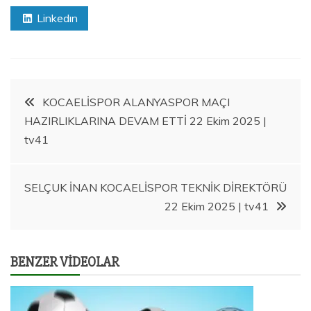
Linkedın
Y
KOCAELİSPOR ALANYASPOR MAÇI
HAZIRLIKLARINA DEVAM ETTİ 22 Ekim 2025 |
a
tv41
z
SELÇUK İNAN KOCAELİSPOR TEKNİK DİREKTÖRÜ
ı
22 Ekim 2025 | tv41
g
BENZER VIDEOLAR
e