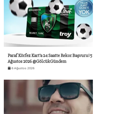
z
i
n
m
Paraf Körfez Kart’a 24 Saatte Rekor Başvuru! 5
e
Ağustos 2026 @GölcükGündem
6 Ağustos 2026
s
i