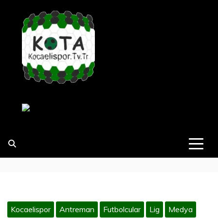
e
r
i
ğ
e
g
e
KOCAELISPOR
#KOCAELISPORSEVGISINIPAYLAŞA
ç
Kocaelispor
Antreman
Futbolcular
Lig
Medya