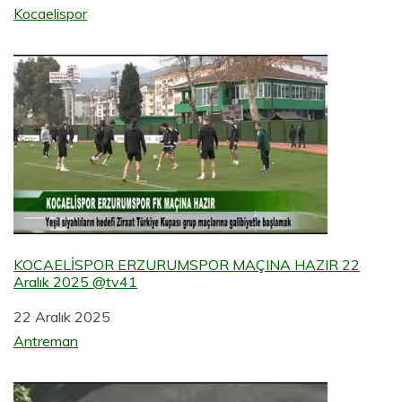
Şuna göre:
Kocaelispor
KOCAELİSPOR ERZURUMSPOR MAÇINA HAZIR 22
Aralık 2025 @tv41
Tarih
22 Aralık 2025
Şuna göre:
Antreman