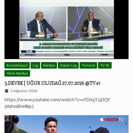
Kocaelispor
Lig
Medya
Süper Lig
Turnuva
TV 41
Yerel Medya
3.DEVRE | UĞUR ULUDAĞ 27.07.2026 @TV41
2 Ağustos 2026
https://www.youtube.com/watch?v=rfDmj31j0QY
(daha&helliip;)