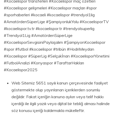
#Kocaelispor transferleri #Kocaelispor maç özetleri
#Kocaelispor gelişmeleri #Kocaelispor maçları #spor
#sporhaberleri #kocaeli #kocaelispor #trendyol1lig
#AmatördenSüperLige #ŞampiyonlukYolu #KocaelisporTV
#kocaelispor.tv.tr #kocaelispor.tr #trendyolsuperlig
#Trendyol1Lig #AmatördenSüperLige
#KocaelisporSevgisiniPaylaşalım #ŞampiyonKocaelispor
#spor #futbol #kocaelispor #tribün #HodriMeydan
#Kocaelispor #SüperLig #Selçukİnan #KocaelisporYönetimi
#FutbolAnalizi #Konyaspor #TaraftarHakları
#Kocaelispor2025
Web Sitemiz 5651 sayılı kanun çerçevesinde faaliyet
göstermekte olup yayınlanan içeriklerden sorumlu
değildir. Fakat içeriğin kanuna aykırı veya telif hakkı
içerdiği ile ilgili yazılı veya dijital bir tebliğ alması halinde
söz konusu içeriği kaldırmakla mükelleftir.