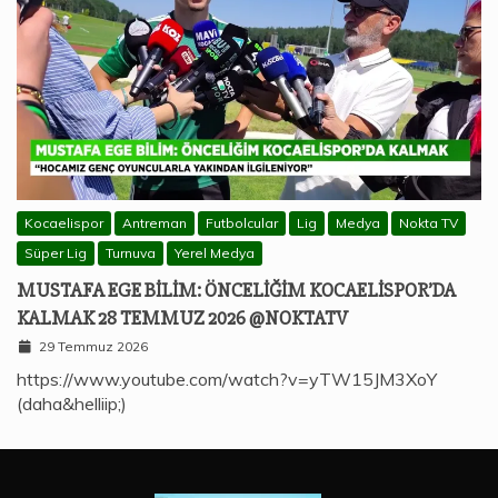
Kocaelispor
Antreman
Futbolcular
Lig
Medya
Nokta TV
Süper Lig
Turnuva
Yerel Medya
MUSTAFA EGE BILIM: ÖNCELIĞIM KOCAELISPOR’DA
KALMAK 28 TEMMUZ 2026 @NOKTATV
29 Temmuz 2026
https://www.youtube.com/watch?v=yTW15JM3XoY
(daha&helliip;)