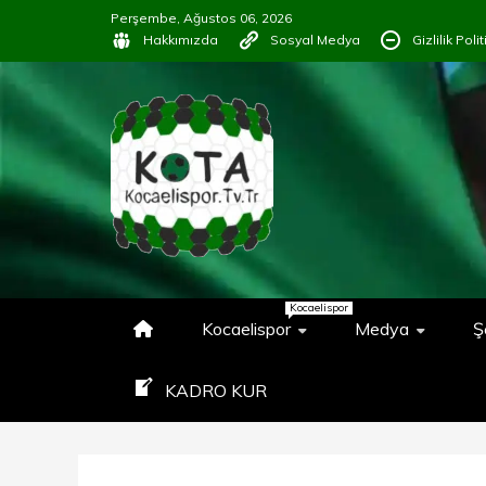
İçeriğe
Perşembe, Ağustos 06, 2026
geç
Hakkımızda
Sosyal Medya
Gizlilik Poli
KOCAELISP
#KOCAELISPORSEVGISINIPAY
Kocaelispor
Kocaelispor
Medya
Ş
KADRO KUR