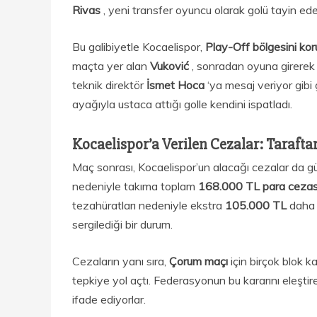
Rivas
, yeni transfer oyuncu olarak golü tayin ede
Bu galibiyetle Kocaelispor,
Play-Off bölgesini k
maçta yer alan
Vuković
, sonradan oyuna girerek e
teknik direktör
İsmet Hoca
‘ya mesaj veriyor gibi 
ayağıyla ustaca attığı golle kendini ispatladı.
Kocaelispor’a Verilen Cezalar: Tarafta
Maç sonrası, Kocaelispor’un alacağı cezalar da
nedeniyle takıma toplam
168.000 TL para ceza
tezahüratları nedeniyle ekstra
105.000 TL
daha 
sergilediği bir durum.
Cezaların yanı sıra,
Çorum maçı
için birçok blok 
tepkiye yol açtı. Federasyonun bu kararını eleştir
ifade ediyorlar.