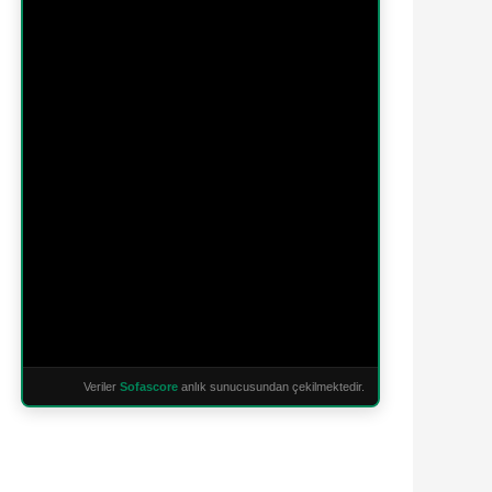
Veriler
Sofascore
anlık sunucusundan çekilmektedir.