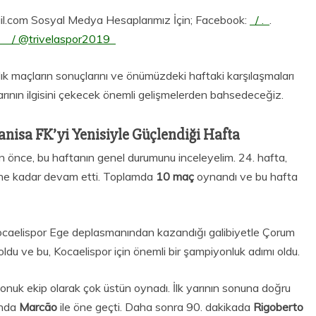
ail.com Sosyal Medya Hesaplarımız İçin; Facebook:
/ .
.
a
/ @trivelaspor2019
ık maçların sonuçlarını ve önümüzdeki haftaki karşılaşmaları
larının ilgisini çekecek önemli gelişmelerden bahsedeceğiz.
anisa FK’yi Yenisiyle Güçlendiği Hafta
önce, bu haftanın genel durumunu inceleyelim. 24. hafta,
ne kadar devam etti. Toplamda
10 maç
oynandı ve bu hafta
Kocaelispor Ege deplasmanından kazandığı galibiyetle Çorum
oldu ve bu, Kocaelispor için önemli bir şampiyonluk adımı oldu.
onuk ekip olarak çok üstün oynadı. İlk yarının sonuna doğru
ında
Marcão
ile öne geçti. Daha sonra 90. dakikada
Rigoberto