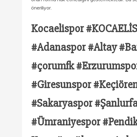
öneriliyor.
Kocaelispor #KOCAELİS
#Adanaspor #Altay #Ba
#çorumfk #Erzurumspor 
#Giresunspor #Keçiöre
#Sakaryaspor #Şanlurf
#Ümraniyespor #Pendiks