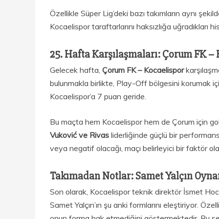
Özellikle Süper Lig’deki bazı takımların aynı şeki
Kocaelispor taraftarlarını haksızlığa uğradıkları h
25. Hafta Karşılaşmaları: Çorum FK – 
Gelecek hafta,
Çorum FK – Kocaelispor
karşılaşma
bulunmakla birlikte, Play-Off bölgesini korumak i
Kocaelispor’a 7 puan geride.
Bu maçta hem Kocaelispor hem de Çorum için goll
Vuković ve Rivas
liderliğinde güçlü bir performans
veya negatif olacağı, maçı belirleyici bir faktör olab
Takımadan Notlar: Samet Yalçın Oyna
Son olarak, Kocaelispor teknik direktör İsmet Hoca’n
Samet Yalçın’ın şu anki formlarını eleştiriyor. Ö
onun forma hak etmediğini göstermektedir. Bu s