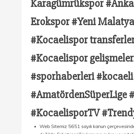
Karagümrükspor #Anka
Erokspor #Yeni Malatya
#Kocaelispor transferle
#Kocaelispor gelişmeler
#sporhaberleri #kocaeli
#AmatördenSüperLige 
#KocaelisporTV #Trendy
Web Sitemiz 5651 sayılı kanun çerçevesinde 