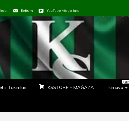
tikası
İletişim
YouTube Video önerin.
ORTVTR
LAŞALIM
Tur
ehir Takımları
KSSTORE – MAĞAZA
Turnuva