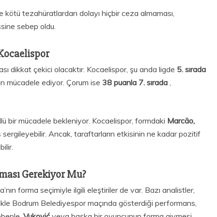
lde kötü tezahüratlardan dolayı hiçbir ceza almaması,
issine sebep oldu.
Kocaelispor
sı dikkat çekici olacaktır. Kocaelispor, şu anda ligde
5. sırada
çin mücadele ediyor. Çorum ise
38 puanla 7. sırada
,
ü bir mücadele bekleniyor. Kocaelispor, formdaki
Marcão,
 sergileyebilir. Ancak, taraftarların etkisinin ne kadar pozitif
ilir.
ması Gerekiyor Mu?
ın forma seçimiyle ilgili eleştiriler de var. Bazı analistler,
zellikle Bodrum Belediyespor maçında gösterdiği performans,
ebeple,
Vuković
veya başka bir oyuncunun forma giymesi