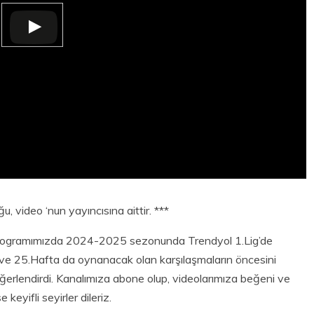
, video ‘nun yayıncısına aittir. ***
programımızda 2024-2025 sezonunda Trendyol 1.Lig’de
 ve 25.Hafta da oynanacak olan karşılaşmaların öncesini
ğerlendirdi. Kanalımıza abone olup, videolarımıza beğeni ve
keyifli seyirler dileriz.