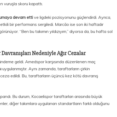
n vuruşla skoru kapattı.
orumaya devam etti
ve ligdeki pozisyonunu güçlendirdi. Ayrıca,
tkili bir performans sergiledi. Marcão ise son iki haftadır
görünüyor. “Ben bu takımın yıldızıyım,” diyorsa da, bu hafta sol
r Davranışları Nedeniyle Ağır Cezalar
 gündeme geldi. Amedspor karşısında düzenlenen maç
sı
uygulanmıştır. Aynı zamanda, taraftarların çirkin
ceza edildi. Bu, taraftarların üçüncü kez kötü davranış
kapandı. Bu durum, Kocaelispor taraftarları arasında büyük
enler, diğer takımlara uygulanan standartların farklı olduğunu