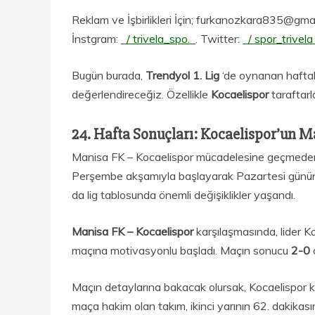
Reklam ve İşbirlikleri İçin; furkanozkara835@gm
İnstgram:
/ trivela_spo.
. Twitter:
/ spor_trivel
Bugün burada,
Trendyol 1. Lig
‘de oynanan haftal
değerlendireceğiz. Özellikle
Kocaelispor
taraftar
24. Hafta Sonuçları: Kocaelispor’un M
Manisa FK – Kocaelispor mücadelesine geçmeden 
Perşembe akşamıyla başlayarak Pazartesi günü
da lig tablosunda önemli değişiklikler yaşandı.
Manisa FK – Kocaelispor
karşılaşmasında, lider 
maçına motivasyonlu başladı. Maçın sonucu
2-0
Maçın detaylarına bakacak olursak, Kocaelispor k
maça hakim olan takım, ikinci yarının 62. dakikas