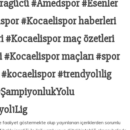
ragücü #Amedspor #Esenler
spor #Kocaelispor haberleri
ri #Kocaelispor maç özetleri
i #Kocaelispor maçları #spor
 #kocaelispor #trendyol1lig
#ŞampiyonlukYolu
ol1Lig
faaliyet göstermekte olup yayınlanan içeriklerden sorumlu