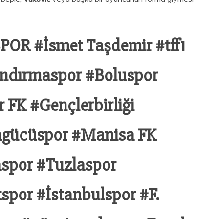
POR #İsmet Taşdemir #tff1
ndırmaspor #Boluspor
FK #Gençlerbirliği
ngücüspor #Manisa FK
aspor #Tuzlaspor
por #İstanbulspor #F.