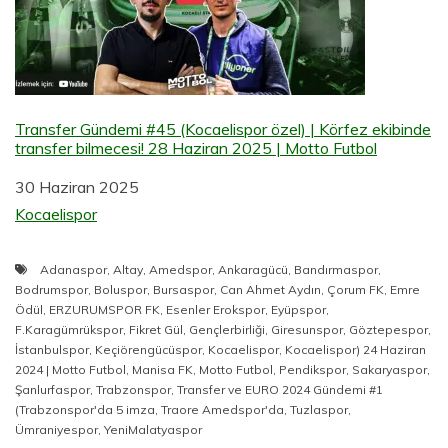
Transfer Gündemi #45 (Kocaelispor özel) | Körfez ekibinde
transfer bilmecesi! 28 Haziran 2025 | Motto Futbol
Tarih
30 Haziran 2025
Şuna göre:
Kocaelispor
Adanaspor
,
Altay
,
Amedspor
,
Ankaragücü
,
Bandırmaspor
,
Bodrumspor
,
Boluspor
,
Bursaspor
,
Can Ahmet Aydın
,
Çorum FK
,
Emre
Ödül
,
ERZURUMSPOR FK
,
Esenler Erokspor
,
Eyüpspor
,
F.Karagümrükspor
,
Fikret Gül
,
Gençlerbirliği
,
Giresunspor
,
Göztepespor
,
İstanbulspor
,
Keçiörengücüspor
,
Kocaelispor
,
Kocaelispor) 24 Haziran
2024 | Motto Futbol
,
Manisa FK
,
Motto Futbol
,
Pendikspor
,
Sakaryaspor
,
Şanlurfaspor
,
Trabzonspor
,
Transfer ve EURO 2024 Gündemi #1
(Trabzonspor'da 5 imza
,
Traore Amedspor'da
,
Tuzlaspor
,
Ümraniyespor
,
YeniMalatyaspor