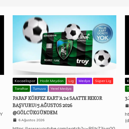
Kocaelispor
Hodri Meydan
Lig
Medya
Süper Lig
K
Taraftar
Turnuva
Yerel Medya
T
PARAF KÖRFEZ KART’A 24 SAATTE REKOR
3
BAŞVURU! 5 AĞUSTOS 2026
@GÖLCÜKGÜNDEM
jY
h
(d
6 Ağustos 2026
https://www.youtube.com/watch?v=BStrZ3jvp00