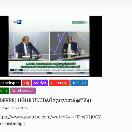
ocaelispor
Lig
Medya
Süper Lig
Turnuva
V 41
Yerel Medya
.DEVRE | UĞUR ULUDAĞ 27.07.2026 @TV41
2 Ağustos 2026
ttps://www.youtube.com/watch?v=rfDmj31j0QY
aha&helliip;)