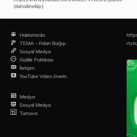
(daha&helliip;)
Hakkımızda
http
TEMA – Fidan Bağışı
rtvtr
Sosyal Medya
Gizlilik Politikası
İletişim
YouTube Video önerin.
Medya
Sosyal Medya
Turnuva