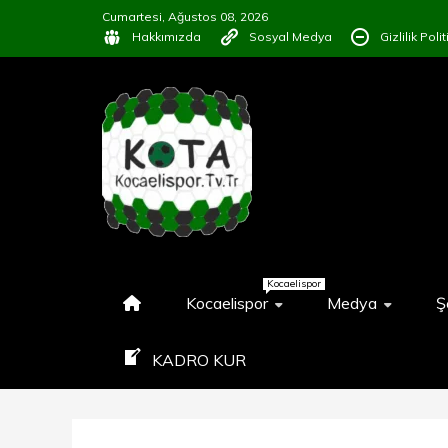
İçeriğe
Cumartesi, Ağustos 08, 2026
geç
Hakkımızda
Sosyal Medya
Gizlilik Poli
KOCAELISP
#KOCAELISPORSEVGISINIPAY
Kocaelispor
Kocaelispor
Medya
Ş
KADRO KUR