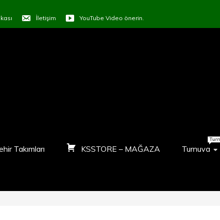
tikası
İletişim
YouTube Video önerin.
ORTVTR
LAŞALIM
Tur
ehir Takımları
KSSTORE – MAĞAZA
Turnuva