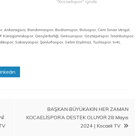
"Kocaelispor" içinde
r
,
Ankaragücü
,
Bandırmaspor
,
Bodrumspor
,
Boluspor
,
Cem Sinan Vergül
,
F.Karagümrükspor
,
Gençlerbirliği
,
Giresunspor
,
Göztepespor
,
İstanbulspor
,
dikspor
,
Sakaryaspor
,
Şanlurfaspor
,
Selim Eryılmaz
,
Tuzlaspor
,
tv41
,
inkedın
BAŞKAN BÜYÜKAKIN HER ZAMAN
Nİ
KOCAELİSPOR’A DESTEK OLUYOR 28 Mayıs
 TV
2024 | Kocaeli TV