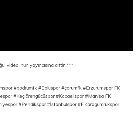
, video ‘nun yayıncısına aittir. ***
mspor #bodrumfk #Boluspor #çorumfk #Erzurumspor FK
pespor #Keçiörengücüspor #Kocaelispor #Manisa FK
iyespor #Pendikspor #İstanbulspor #F.Karagümrükspor