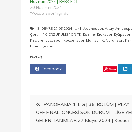
Haziran 2024 | BERK EDİT
20 Haziran 2024
"Kocaelispor" içinde
3. DEVRE 27.05.2024 | tv41
,
Adanaspor
,
Altay
,
Amedspo
Çorum FK
,
ERZURUMSPOR FK
,
Esenler Erokspor
,
Eyüpspor
,
Keçiörengücüspor
,
Kocaelispor
,
Manisa FK
,
Murat Son
,
Pen
Ümraniyespor
PAYLAŞ
Facebook
Twitter
L
Save
Yazı
PANORAMA 1. LİG | 36. BÖLÜM | PLAY-
OFF FİNALİ ÖNCESİ SON DURUM – LİGE YE
gezinmesi
GELEN TAKIMLAR 27 Mayıs 2024 | Kocaeli