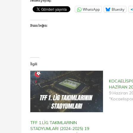
Hemen paylaş:
WhatsApp
Bluesky
Bunu beğen:
İlgili
KOCAELİSP
HAZİRAN 20
9 Haziran 2
"Kocaelispor
TFF 1.LİG TAKIMLARININ
STADYUMLARI (2024-2025) 19