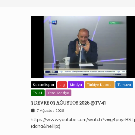
Kocaelispor
Lig
Medya
Türkiye Kupası
Turnuva
TV 41
Yerel Medya
3 DEVRE 03 AĞUSTOS 2026 @TV41
7 Ağustos 2026
https://www.youtube.com/watch?v=g4puyrRSL
(daha&helliip;)