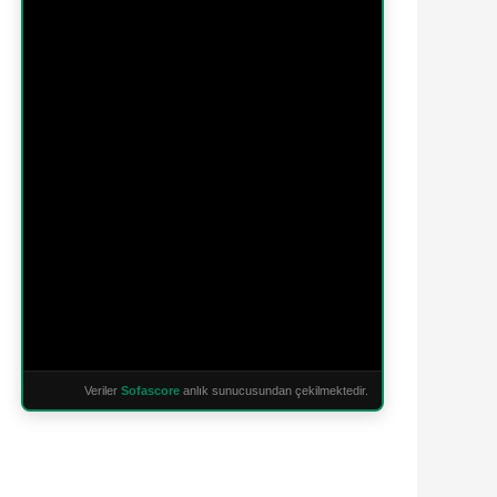
Veriler
Sofascore
anlık sunucusundan çekilmektedir.