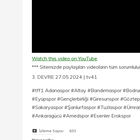
Watch this video on YouTube
.
*** Sitemizde paylaşılan videoların tüm sorumluluğu
3. DEVRE 27.05.2024 | tv41
#tff1 Adanaspor #Altay #Bandırmaspor #Bodru
#Eyüpspor #Gençlerbirliği #Giresunspor #Gözte
#Sakaryaspor #Şanlurfaspor #Tuzlaspor #Ümran
#Ankaragücü #Amedspor #Esenler Erokspor
İzleme Sayısı :
633