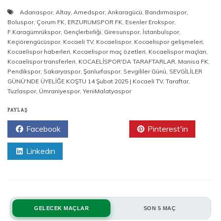
Adanaspor
,
Altay
,
Amedspor
,
Ankaragücü
,
Bandırmaspor
,
Boluspor
,
Çorum FK
,
ERZURUMSPOR FK
,
Esenler Erokspor
,
F.Karagümrükspor
,
Gençlerbirliği
,
Giresunspor
,
İstanbulspor
,
Keçiörengücüspor
,
Kocaeli TV
,
Kocaelispor
,
Kocaelispor gelişmeleri
,
Kocaelispor haberleri
,
Kocaelispor maç özetleri
,
Kocaelispor maçları
,
Kocaelispor transferleri
,
KOCAELİSPOR'DA TARAFTARLAR
,
Manisa FK
,
Pendikspor
,
Sakaryaspor
,
Şanlurfaspor
,
Sevgililer Günü
,
SEVGİLİLER
GÜNÜ'NDE ÜYELİĞE KOŞTU 14 Şubat 2025 | Kocaeli TV
,
Taraftar
,
Tuzlaspor
,
Ümraniyespor
,
YeniMalatyaspor
PAYLAŞ
Facebook
Twitter
Pinterest'in
Linkedın