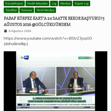
Kocaelispor
Hodri Meydan
Lig
Medya
Süper Lig
Taraftar
Turnuva
Yerel Medya
PARAF KÖRFEZ KART’A 24 SAATTE REKOR BAŞVURU! 5
AĞUSTOS 2026 @GÖLCÜKGÜNDEM
6 Ağustos 2026
https://www.youtube.com/watch?v=BStrZ3jvp00
(daha&helliip;)