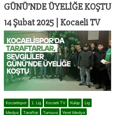
GÜNÜ’NDE ÜYELİĞE KOŞTU
14 Şubat 2025 | Kocaeli TV
Kocaelispor
1. Lig
Kocaeli TV
Kulüp
Lig
Medya
Taraftar
Turnuva
Yerel Medya