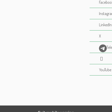
Faceboo
Instagr
LinkedIn
X
Tel
YouTube
%%footer%%