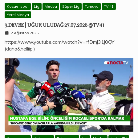
Kocaelispor
Lig
Medya
Süper Lig
Turnuva
TV 41
Yerel Medya
3.DEVRE | UĞUR ULUDAĞ 27.07.2026 @TV41
2 Ağustos 2026
https://www.youtube.com/watch?v=rfDmj31j0QY
(daha&helliip;)