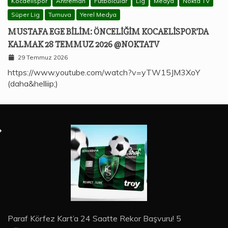
Kocaelispor
Antreman
Futbolcular
Lig
Medya
Nokta TV
Süper Lig
Turnuva
Yerel Medya
MUSTAFA EGE BILIM: ÖNCELIĞIM KOCAELISPOR’DA
KALMAK 28 TEMMUZ 2026 @NOKTATV
29 Temmuz 2026
https://www.youtube.com/watch?v=yTW15JM3XoY
(daha&helliip;)
Paraf Körfez Kart’a 24 Saatte Rekor Başvuru! 5