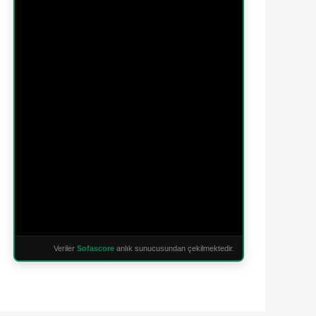
Veriler
Sofascore
anlık sunucusundan çekilmektedir.