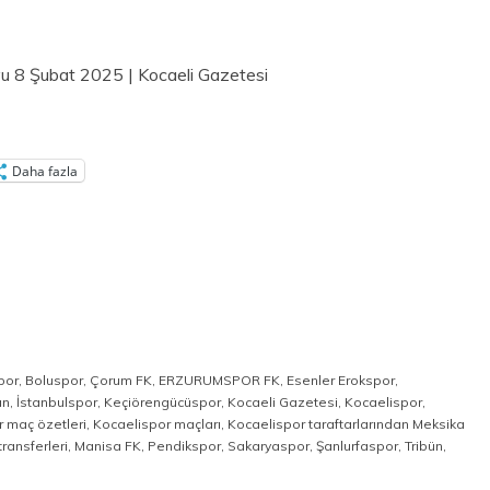
vu 8 Şubat 2025 | Kocaeli Gazetesi
Daha fazla
por
,
Boluspor
,
Çorum FK
,
ERZURUMSPOR FK
,
Esenler Erokspor
,
an
,
İstanbulspor
,
Keçiörengücüspor
,
Kocaeli Gazetesi
,
Kocaelispor
,
 maç özetleri
,
Kocaelispor maçları
,
Kocaelispor taraftarlarından Meksika
ransferleri
,
Manisa FK
,
Pendikspor
,
Sakaryaspor
,
Şanlurfaspor
,
Tribün
,