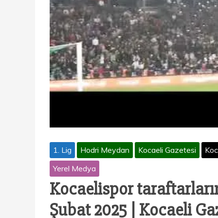
1. Lig
Hodri Meydan
Kocaeli Gazetesi
Koc
Yerel Medya
Kocaelispor taraftarlar
Şubat 2025 | Kocaeli Ga