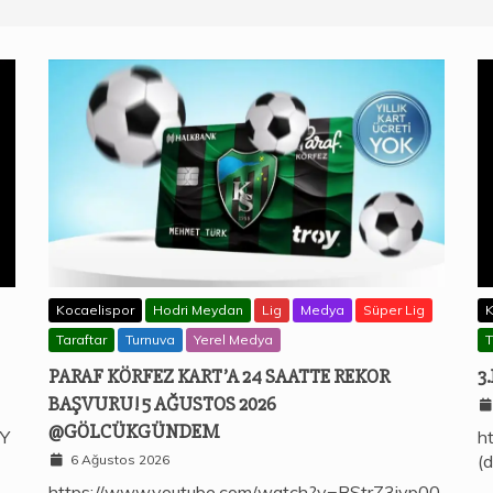
Kocaelispor
Hodri Meydan
Lig
Medya
Süper Lig
K
Taraftar
Turnuva
Yerel Medya
T
PARAF KÖRFEZ KART’A 24 SAATTE REKOR
3
BAŞVURU! 5 AĞUSTOS 2026
@GÖLCÜKGÜNDEM
jY
h
(d
6 Ağustos 2026
https://www.youtube.com/watch?v=BStrZ3jvp00