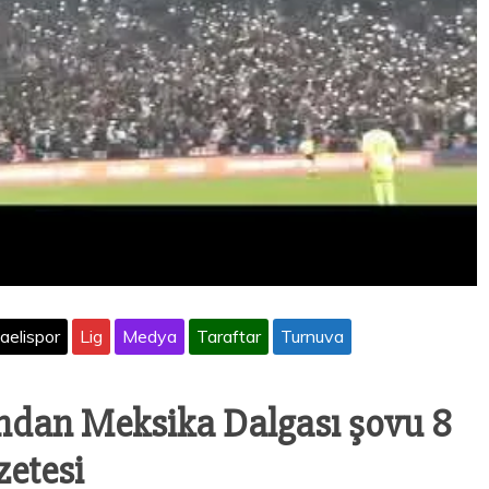
aelispor
Lig
Medya
Taraftar
Turnuva
ından Meksika Dalgası şovu 8
zetesi