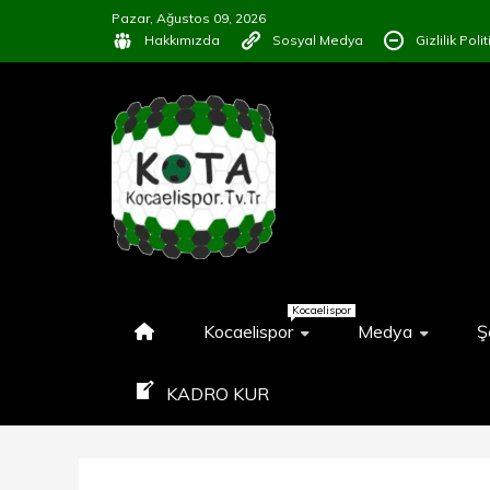
İçeriğe
Pazar, Ağustos 09, 2026
geç
Hakkımızda
Sosyal Medya
Gizlilik Poli
KOCAELISP
#KOCAELISPORSEVGISINIPAY
Kocaelispor
Kocaelispor
Medya
Ş
KADRO KUR