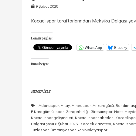
9 Şubat 2025
Kocaelispor taraftarlarından Meksika Dalgası şo
Hemen paylaş:
WhatsApp
Bluesky
Bunu beğen:
HEMEN İZLE
Adanaspor
,
Altay
,
Amedspor
,
Ankaragücü
,
Bandırmas
F.Karagümrükspor
,
Gençlerbirliği
,
Giresunspor
,
Hosti Meyd
Kocaelispor gelişmeleri
,
Kocaelispor haberleri
,
Kocaelispor
Dalgası şovu 8 Şubat 2025 | Kocaeli Gazetesi
,
Kocaelispor t
Tuzlaspor
,
Ümraniyespor
,
YeniMalatyaspor