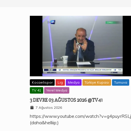
Kocaelispor
Lig
Medya
Türkiye Kupası
Turnuva
TV 41
Yerel Medya
3 DEVRE 03 AĞUSTOS 2026 @TV41
7 Ağustos 2026
https://www.youtube.com/watch?v=g4puyrRSL
(daha&helliip;)