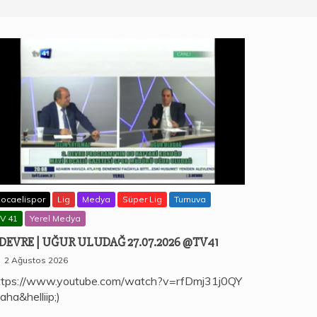
ocaelispor
Lig
Medya
Süper Lig
Turnuva
V 41
Yerel Medya
.DEVRE | UĞUR ULUDAĞ 27.07.2026 @TV41
2 Ağustos 2026
ttps://www.youtube.com/watch?v=rfDmj31j0QY
aha&helliip;)