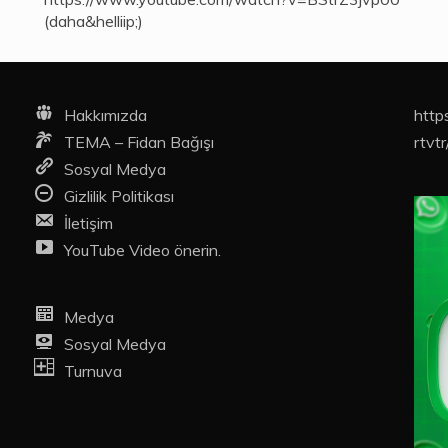
(daha&helliip;)
Hakkımızda
http
TEMA – Fidan Bağışı
rtvtr
Sosyal Medya
Gizlilik Politikası
İletişim
YouTube Video önerin.
Medya
Sosyal Medya
Turnuva