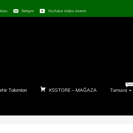
tikası
İletişim
YouTube Video önerin.
ORTVTR
LAŞALIM
Tur
ehir Takımları
KSSTORE – MAĞAZA
Turnuva