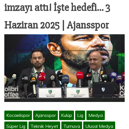
imzayı attı! İşte hedefi… 3
Haziran 2025 | Ajansspor
Kocaelispor
Ajansspor
Kulüp
Lig
Medya
Süper Lig
Teknik Heyet
Turnuva
Ulusal Medya