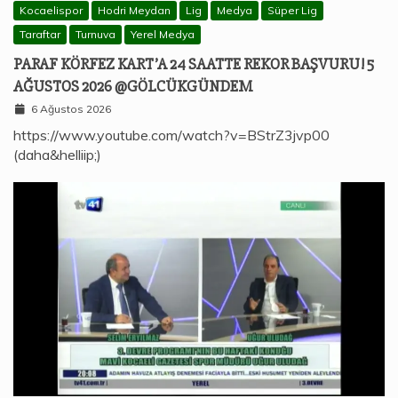
Kocaelispor
Hodri Meydan
Lig
Medya
Süper Lig
Taraftar
Turnuva
Yerel Medya
PARAF KÖRFEZ KART’A 24 SAATTE REKOR BAŞVURU! 5
AĞUSTOS 2026 @GÖLCÜKGÜNDEM
6 Ağustos 2026
https://www.youtube.com/watch?v=BStrZ3jvp00
(daha&helliip;)