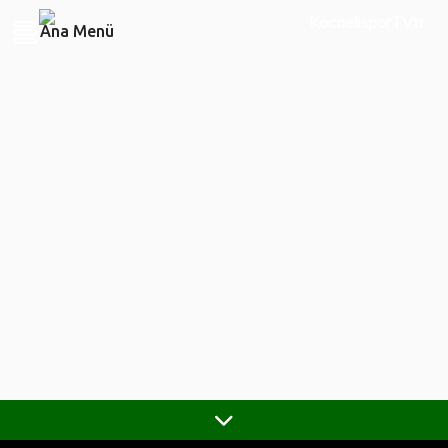
Ana Menü
İ
ç