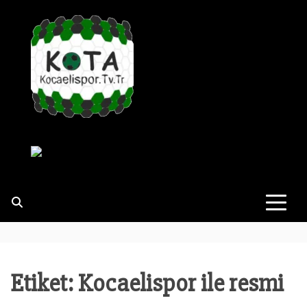
e
r
i
ğ
e
g
e
KOCAELISPOR
#KOCAELISPORSEVGISINIPAYLAŞA
ç
Etiket:
Kocaelispor ile resmi