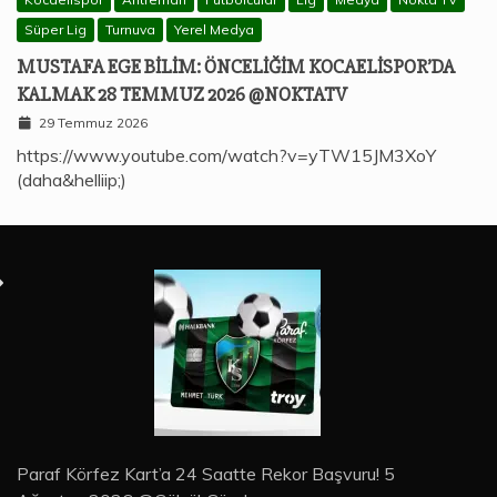
Süper Lig
Turnuva
Yerel Medya
MUSTAFA EGE BILIM: ÖNCELIĞIM KOCAELISPOR’DA
KALMAK 28 TEMMUZ 2026 @NOKTATV
29 Temmuz 2026
https://www.youtube.com/watch?v=yTW15JM3XoY
(daha&helliip;)
Paraf Körfez Kart’a 24 Saatte Rekor Başvuru! 5