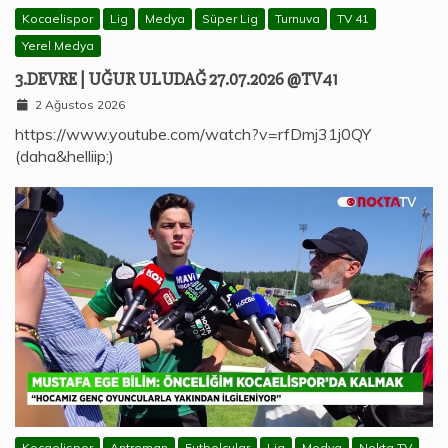
Kocaelispor
Lig
Medya
Süper Lig
Turnuva
TV 41
Yerel Medya
3.DEVRE | UĞUR ULUDAĞ 27.07.2026 @TV41
2 Ağustos 2026
https://www.youtube.com/watch?v=rfDmj31j0QY
(daha&helliip;)
Kocaelispor
Antreman
Futbolcular
Lig
Medya
Nokta TV