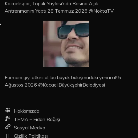
Kocaelispor, Topuk Yaylası’nda Basına Açık
Antrenmanını Yaptı 28 Temmuz 2026 @NoktaTV
Formanı giy, atkını al, bu büyük buluşmadaki yerini al! 5
Ağustos 2026 @KocaeliBüyükşehirBelediyesi
Hakkımızda
TEMA – Fidan Bağışı
Sosyal Medya
Gizlilik Politikası