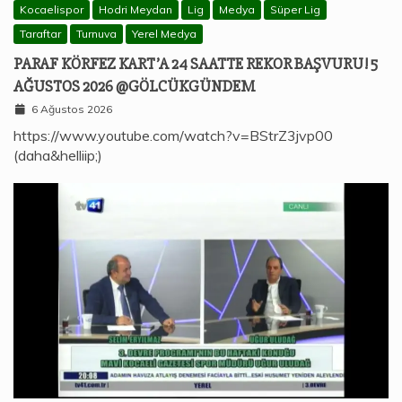
Kocaelispor
Hodri Meydan
Lig
Medya
Süper Lig
Taraftar
Turnuva
Yerel Medya
PARAF KÖRFEZ KART’A 24 SAATTE REKOR BAŞVURU! 5
AĞUSTOS 2026 @GÖLCÜKGÜNDEM
6 Ağustos 2026
https://www.youtube.com/watch?v=BStrZ3jvp00
(daha&helliip;)