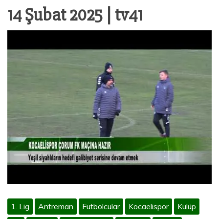
14 Şubat 2025 | tv41
1. Lig
Antreman
Futbolcular
Kocaelispor
Kulüp