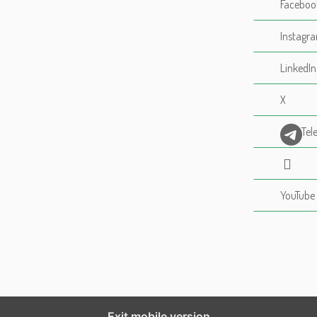
Faceboo
Instagr
LinkedIn
X
Tel
YouTube
%%footer%%
Exit mobile version