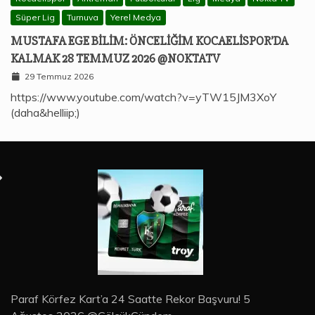
Süper Lig
Turnuva
Yerel Medya
MUSTAFA EGE BILIM: ÖNCELIĞIM KOCAELISPOR’DA
KALMAK 28 TEMMUZ 2026 @NOKTATV
29 Temmuz 2026
https://www.youtube.com/watch?v=yTW15JM3XoY
(daha&helliip;)
Paraf Körfez Kart’a 24 Saatte Rekor Başvuru! 5