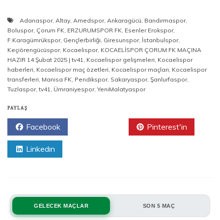
Adanaspor
,
Altay
,
Amedspor
,
Ankaragücü
,
Bandırmaspor
,
Boluspor
,
Çorum FK
,
ERZURUMSPOR FK
,
Esenler Erokspor
,
F.Karagümrükspor
,
Gençlerbirliği
,
Giresunspor
,
İstanbulspor
,
Keçiörengücüspor
,
Kocaelispor
,
KOCAELİSPOR ÇORUM FK MAÇINA
HAZIR 14 Şubat 2025 | tv41
,
Kocaelispor gelişmeleri
,
Kocaelispor
haberleri
,
Kocaelispor maç özetleri
,
Kocaelispor maçları
,
Kocaelispor
transferleri
,
Manisa FK
,
Pendikspor
,
Sakaryaspor
,
Şanlurfaspor
,
Tuzlaspor
,
tv41
,
Ümraniyespor
,
YeniMalatyaspor
PAYLAŞ
Facebook
Twitter
Pinterest'in
Linkedın