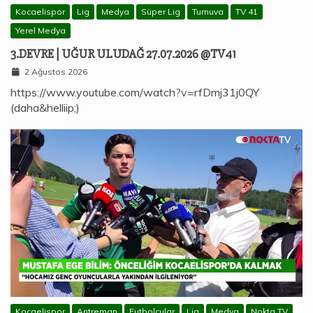
Kocaelispor
Lig
Medya
Süper Lig
Turnuva
TV 41
Yerel Medya
3.DEVRE | UĞUR ULUDAĞ 27.07.2026 @TV41
2 Ağustos 2026
https://www.youtube.com/watch?v=rfDmj31j0QY
(daha&helliip;)
Kocaelispor
Antreman
Futbolcular
Lig
Medya
Nokta TV