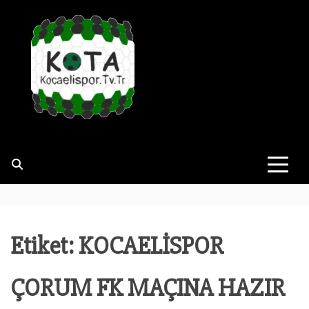
e
r
i
ğ
e
g
e
KOCAELISPOR
#KOCAELISPORSEVGISINIPAYLAŞA
ç
Etiket:
KOCAELİSPOR
ÇORUM FK MAÇINA HAZIR