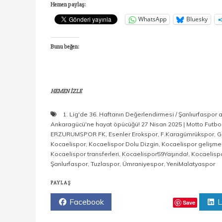
Hemen paylaş:
WhatsApp
Bluesky
Bunu beğen:
HEMEN İZLE
1. Lig'de 36. Haftanın Değerlendirmesi / Şanlıurfaspor 
Ankaragücü'ne hayat öpücüğü! 27 Nisan 2025 | Motto Futbo
ERZURUMSPOR FK
,
Esenler Erokspor
,
F.Karagümrükspor
,
G
Kocaelispor
,
Kocaelispor Dolu Dizgin
,
Kocaelispor gelişmel
Kocaelispor transferleri
,
Kocaelispor59Yaşında!
,
Kocaelisp
Şanlurfaspor
,
Tuzlaspor
,
Ümraniyespor
,
YeniMalatyaspor
PAYLAŞ
Facebook
Twitter
L
Save