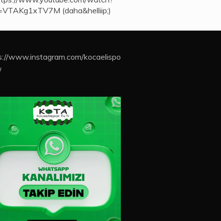
=VTAKg1xTV7M (daha&helliip;)
s://www.instagram.com/kocaelispo
/