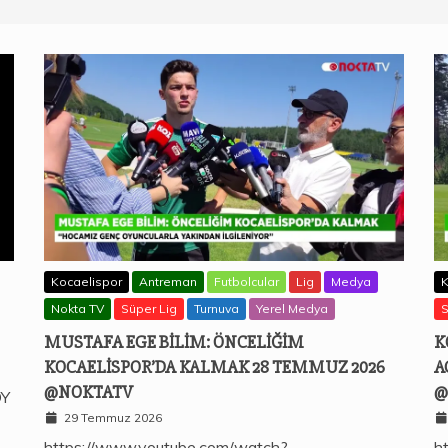
Kocaelispor
Antreman
Futbolcular
Lig
Medya
K
Nokta TV
Süper Lig
Turnuva
Yerel Medya
S
MUSTAFA EGE BILIM: ÖNCELIĞIM
K
KOCAELISPOR’DA KALMAK 28 TEMMUZ 2026
A
@NOKTATV
@
QY
29 Temmuz 2026
https://www.youtube.com/watch?
h