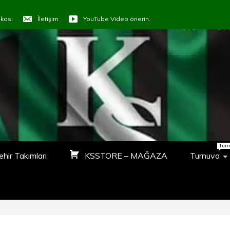
tikası
İletişim
YouTube Video önerin.
ORTVTR
LAŞALIM
Tur
ehir Takımları
KSSTORE – MAĞAZA
Turnuva