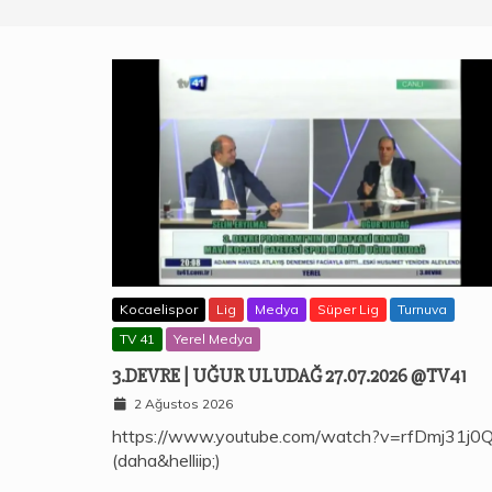
Kocaelispor
Lig
Medya
Süper Lig
Turnuva
TV 41
Yerel Medya
3.DEVRE | UĞUR ULUDAĞ 27.07.2026 @TV41
2 Ağustos 2026
https://www.youtube.com/watch?v=rfDmj31j0
(daha&helliip;)