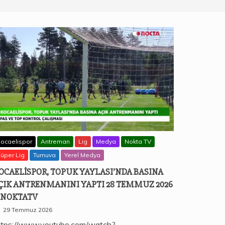
ocaelispor
Antreman
Lig
Medya
Nokta TV
üper Lig
Turnuva
Yerel Medya
OCAELISPOR, TOPUK YAYLASI’NDA BASINA
ÇIK ANTRENMANINI YAPTI 28 TEMMUZ 2026
NOKTATV
29 Temmuz 2026
ttps://www.youtube.com/watch?