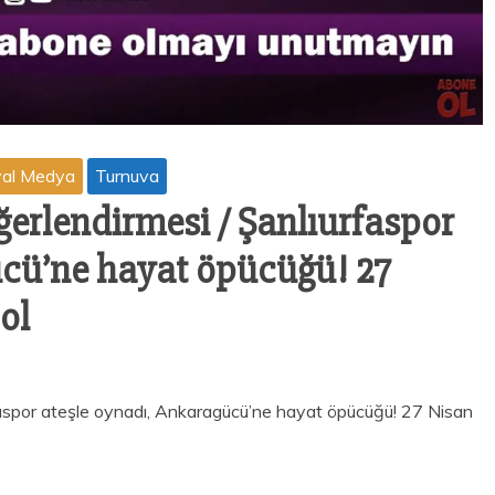
al Medya
Turnuva
eğerlendirmesi / Şanlıurfaspor
ücü’ne hayat öpücüğü! 27
ol
rfaspor ateşle oynadı, Ankaragücü’ne hayat öpücüğü! 27 Nisan