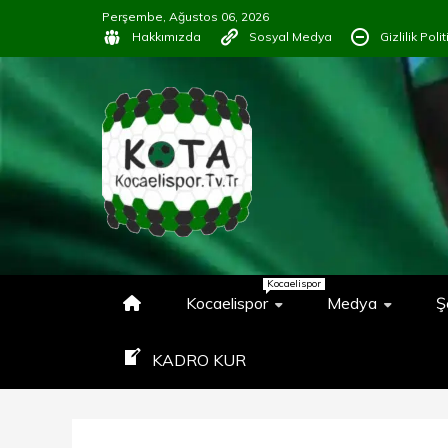
İçeriğe
Perşembe, Ağustos 06, 2026
geç
Hakkımızda
Sosyal Medya
Gizlilik Poli
KOCAELISP
#KOCAELISPORSEVGISINIPAY
Kocaelispor
Kocaelispor
Medya
Ş
KADRO KUR