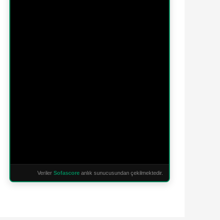
Veriler
Sofascore
anlık sunucusundan çekilmektedir.