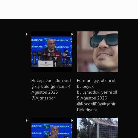
Recep Durul’dan sert
Formanı giy, atkını al,
çıkış: Lafa gelince… 4
bu büyük
Ağustos 2026
buluşmadaki yerini al!
@Ajansspor
5 Ağustos 2026
@KocaeliBüyükşehir
Belediyesi