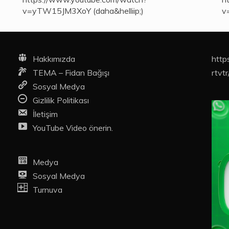
v=yTW15JM3XoY (daha&helliip;)
v
Hakkımızda
http
TEMA – Fidan Bağışı
rtvtr
Sosyal Medya
Gizlilik Politikası
İletişim
YouTube Video önerin.
Medya
Sosyal Medya
Turnuva