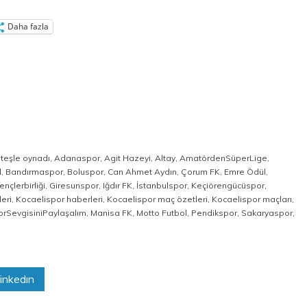
Daha fazla
ateşle oynadı
,
Adanaspor
,
Agit Hazeyi
,
Altay
,
AmatördenSüperLige
,
l
,
Bandırmaspor
,
Boluspor
,
Can Ahmet Aydın
,
Çorum FK
,
Emre Ödül
,
ençlerbirliği
,
Giresunspor
,
Iğdır FK
,
İstanbulspor
,
Keçiörengücüspor
,
eri
,
Kocaelispor haberleri
,
Kocaelispor maç özetleri
,
Kocaelispor maçları
,
orSevgisiniPaylaşalım
,
Manisa FK
,
Motto Futbol
,
Pendikspor
,
Sakaryaspor
,
inkedın