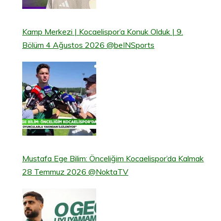
Kamp Merkezi | Kocaelispor’a Konuk Olduk | 9.
Bölüm 4 Ağustos 2026 @beINSports
Mustafa Ege Bilim: Önceliğim Kocaelispor’da Kalmak
28 Temmuz 2026 @NoktaTV