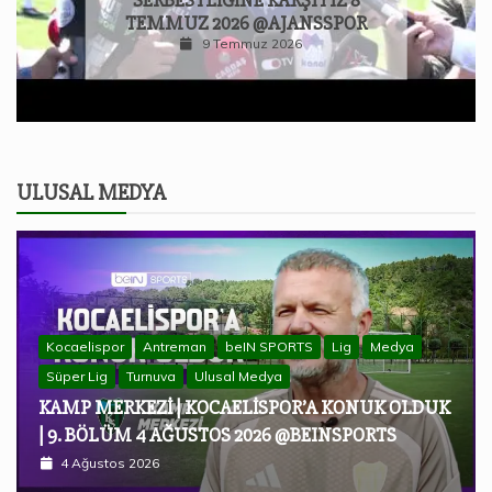
TEMMUZ 2026 @AJANSSPOR
9 Temmuz 2026
ULUSAL MEDYA
Kocaelispor
Antreman
beIN SPORTS
Lig
Medya
Süper Lig
Turnuva
Ulusal Medya
KAMP MERKEZI | KOCAELISPOR’A KONUK OLDUK
| 9. BÖLÜM 4 AĞUSTOS 2026 @BEINSPORTS
4 Ağustos 2026