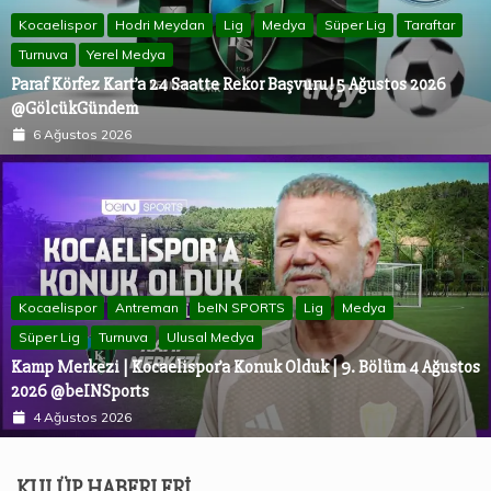
Kocaelispor
Hodri Meydan
Lig
Medya
Süper Lig
Taraftar
Turnuva
Yerel Medya
Paraf Körfez Kart’a 24 Saatte Rekor Başvuru! 5 Ağustos 2026
@GölcükGündem
6 Ağustos 2026
Kocaelispor
Antreman
beIN SPORTS
Lig
Medya
Süper Lig
Turnuva
Ulusal Medya
Kamp Merkezi | Kocaelispor’a Konuk Olduk | 9. Bölüm 4 Ağustos
2026 @beINSports
4 Ağustos 2026
KULÜP HABERLERI