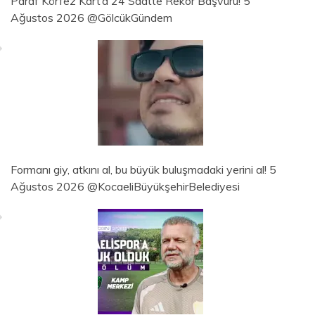
Paraf Körfez Kart’a 24 Saatte Rekor Başvuru! 5
Ağustos 2026 @GölcükGündem
Formanı giy, atkını al, bu büyük buluşmadaki yerini al! 5
Ağustos 2026 @KocaeliBüyükşehirBelediyesi