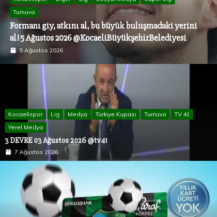
Turnuva
Formanı giy, atkını al, bu büyük buluşmadaki yerini
al! 5 Ağustos 2026 @KocaeliBüyükşehirBelediyesi
5 Ağustos 2026
Kocaelispor
Lig
Medya
Türkiye Kupası
Turnuva
TV 41
Yerel Medya
3 DEVRE 03 Ağustos 2026 @tv41
7 Ağustos 2026