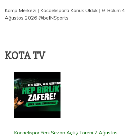
Kamp Merkezi | Kocaelispor’a Konuk Olduk | 9. Bölüm 4
Ağustos 2026 @beINSports
KOTA TV
Kocaelispor Yeni Sezon Açılış Töreni 7 Ağustos