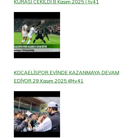
KURASI ÇEKİLDİ 8 Kasım 2025 | tv41
KOCAELİSPOR EVİNDE KAZANMAYA DEVAM
EDİYOR 29 Kasım 2025 @tv41