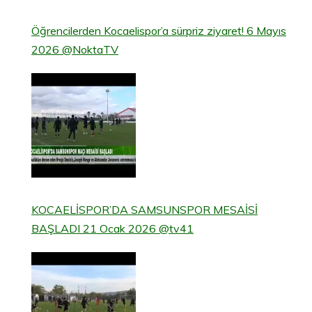
Öğrencilerden Kocaelispor’a sürpriz ziyaret! 6 Mayıs
2026 @NoktaTV
KOCAELİSPOR’DA SAMSUNSPOR MESAİSİ
BAŞLADI 21 Ocak 2026 @tv41