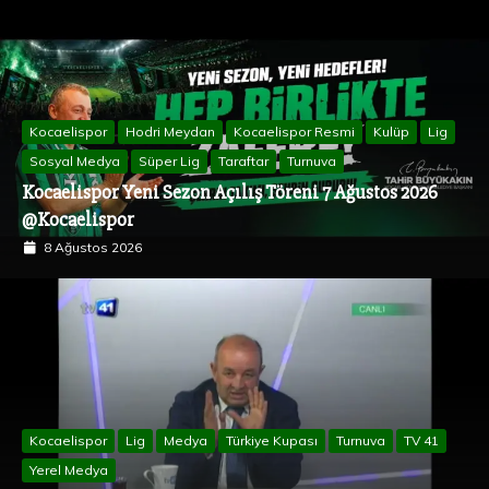
@Kocaelispor
3 DEVRE 03 Ağustos 2026 @tv41
Paraf Körfez Kart’a 24 Saatte Rekor Başvuru! 5
Kocaelispor
Hodri Meydan
Kocaelispor Resmi
Kulüp
Lig
Ağustos 2026 @GölcükGündem
Sosyal Medya
Süper Lig
Taraftar
Turnuva
Kocaelispor Yeni Sezon Açılış Töreni 7 Ağustos 2026
Formanı giy, atkını al, bu büyük buluşmadaki yerini al! 5
@Kocaelispor
8 Ağustos 2026
Ağustos 2026 @KocaeliBüyükşehirBelediyesi
Kamp Merkezi | Kocaelispor’a Konuk Olduk | 9. Bölüm 4
Ağustos 2026 @beINSports
Recep Durul, Keita’nın ayrılık gerekçesini açıkladı: Bir
Kocaelispor
Lig
Medya
Türkiye Kupası
Turnuva
TV 41
kıza… 4 Ağustos 2026 @Ajansspor
Yerel Medya