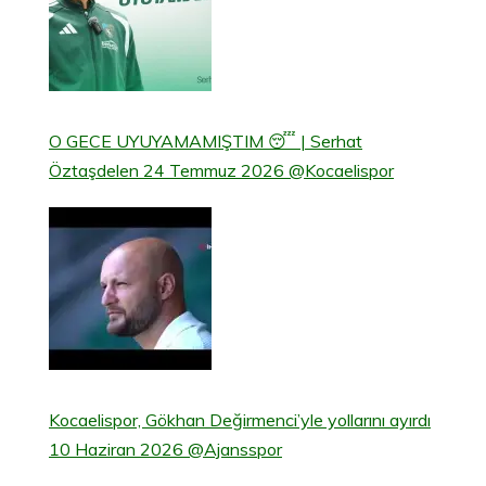
O GECE UYUYAMAMIŞTIM 😴 | Serhat
Öztaşdelen 24 Temmuz 2026 @Kocaelispor
Kocaelispor, Gökhan Değirmenci’yle yollarını ayırdı
10 Haziran 2026 @Ajansspor