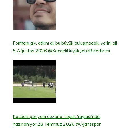
Formanı giy, atkını al, bu büyük buluşmadaki yerini al!
5 Ağustos 2026 @KocaeliBüyükşehirBelediyesi
Kocaelispor yeni sezona Topuk Yaylası’nda
hazırlanıyor 28 Temmuz 2026 @Ajansspor