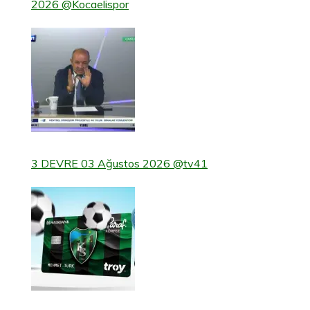
2026 @Kocaelispor
3 DEVRE 03 Ağustos 2026 @tv41